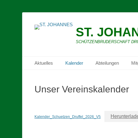
ST. JOHA
SCHÜTZENBRUDERSCHAFT DRUFFE
Primäres Menü
Zum
Aktuelles
Kalender
Abteilungen
Mit
Inhalt
springen
Unser Vereinskalender
Herunterlad
Kalender_Schuetzen_Druffel_2026_V5