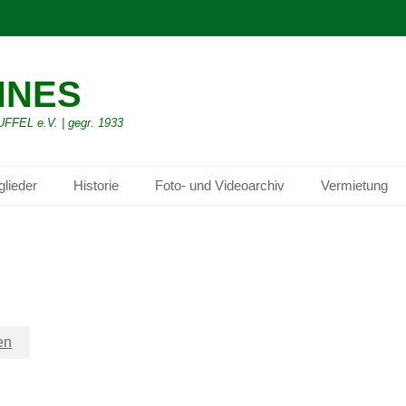
NNES
L e.V. | gegr. 1933
glieder
Historie
Foto- und Videoarchiv
Vermietung
en