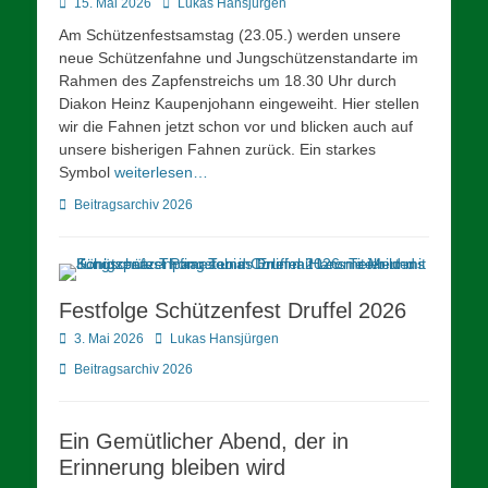
Posted
Autor
15. Mai 2026
Lukas Hansjürgen
on
Am Schützenfestsamstag (23.05.) werden unsere
neue Schützenfahne und Jungschützenstandarte im
Rahmen des Zapfenstreichs um 18.30 Uhr durch
Diakon Heinz Kaupenjohann eingeweiht. Hier stellen
wir die Fahnen jetzt schon vor und blicken auch auf
unsere bisherigen Fahnen zurück. Ein starkes
Symbol
weiterlesen…
Kategorien
Beitragsarchiv 2026
Festfolge Schützenfest Druffel 2026
Posted
Autor
3. Mai 2026
Lukas Hansjürgen
on
Kategorien
Beitragsarchiv 2026
Ein Gemütlicher Abend, der in
Erinnerung bleiben wird