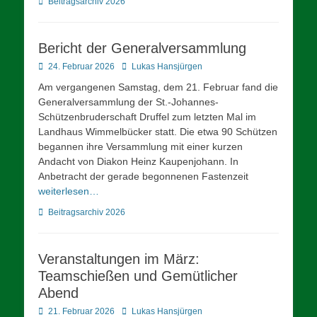
Kategorien
Beitragsarchiv 2026
Bericht der Generalversammlung
Posted
Autor
24. Februar 2026
Lukas Hansjürgen
on
Am vergangenen Samstag, dem 21. Februar fand die
Generalversammlung der St.-Johannes-
Schützenbruderschaft Druffel zum letzten Mal im
Landhaus Wimmelbücker statt. Die etwa 90 Schützen
begannen ihre Versammlung mit einer kurzen
Andacht von Diakon Heinz Kaupenjohann. In
Anbetracht der gerade begonnenen Fastenzeit
weiterlesen…
Kategorien
Beitragsarchiv 2026
Veranstaltungen im März:
Teamschießen und Gemütlicher
Abend
Posted
Autor
21. Februar 2026
Lukas Hansjürgen