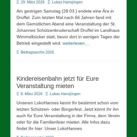
Posted
Autor
29. März 2026
Lukas Hansjürgen
on
Am gestrigen Samstag (28.03.) endete eine Ära in
Druffel. Zum letzten Mal nach 66 Jahren fand mit
dem Gemütlichen Abend eine Veranstaltung der St.
Johannes Schützenbruderschaft Druffel im Landhaus
Wimmelbücker statt, bevor dort in wenigen Tagen der
Betrieb eingestellt wird.
weiterlesen…
Kategorien
Beitragsarchiv 2026
Kindereisenbahn jetzt für Eure
Veranstaltung mieten
Posted
Autor
6. März 2026
Lukas Hansjürgen
on
Unseren LokoHannes kennt Ihr bestimmt schon vom
letzten Schützen- oder Bürgerfest. Jetzt könnt Ihr ihn
auch für Eure Veranstaltung in der Firma, dem Verein
oder für die Familienfeier mieten. Alle Infos dazu
findet Ihr hier: Unser LokoHannes