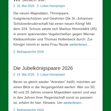
Posted
Autor
25. Mai 2026
Lukas Hansjürgen
on
Die neuen Majestäten, Thronpaare,
Insignienschützen und Geehrten Die St.-Johannes-
Schützenbruderschaft hat einen neuen König! Mit
dem 324. Schuss setzte sich Markus Himmeldirk (45)
in einem spannenden Vogelschießen gegen Werner
Kleibaumhüter und Thomas Hollenbeck durch. Zur
Königin nimmt er seine Frau Nicole
weiterlesen…
Kategorien
Beitragsarchiv 2026
Die Jubelkönigspaare 2026
Posted
Autor
24. Mai 2026
Lukas Hansjürgen
on
Bevor es gleich wieder “Antreten” heißt, möchten wir
einen Blick in die Vergangenheit werfen: Wer vor 50,
40 und 25 Jahren unsere Majestäten waren und was
in den Jahren ihrer Regentschaft sonst so passiert
ist, erfahrt ihr hier. Hinweis: Um
weiterlesen…
Kategorien
Beitragsarchiv 2026