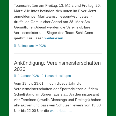
on
Teamschießen am Freitag, 13. März und Freitag, 20.
März: Alle Infos befinden sich unten im Flyer. Jetzt
anmelden per Mail teamschiessen@schuetzen-
druffel.de Gemütlicher Abend am 28. März Am
Gemütlichen Abend werden die Vereinsjubilare,
Vereinsmeister und Sieger des Team-Schießens
geehrt. Für Essen
weiterlesen…
Kategorien
Beitragsarchiv 2026
Ankündigung: Vereinsmeisterschaften
2026
Posted
Autor
2. Januar 2026
Lukas Hansjürgen
on
Vom 13. bis 23.01. finden dieses Jahr die
Vereinsmeisterschaften der Sportschützen auf dem
Schießstand im Bürgerhaus statt. An den insgesamt
vier Terminen (jeweils Dienstags und Freitags) haben
alle aktiven und passiven Schützen jeweils von 19.30
Uhr bis 22:00 Uhr die
weiterlesen…