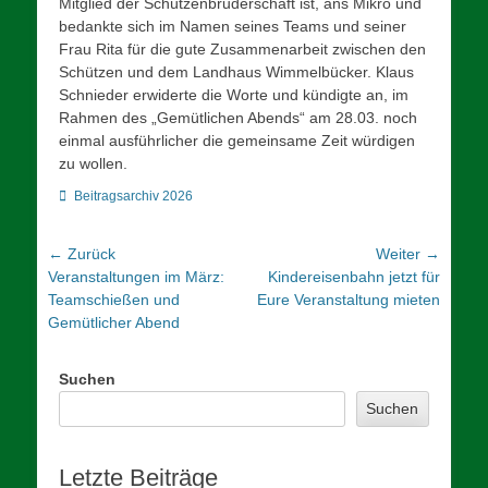
Mitglied der Schützenbruderschaft ist, ans Mikro und
bedankte sich im Namen seines Teams und seiner
Frau Rita für die gute Zusammenarbeit zwischen den
Schützen und dem Landhaus Wimmelbücker. Klaus
Schnieder erwiderte die Worte und kündigte an, im
Rahmen des „Gemütlichen Abends“ am 28.03. noch
einmal ausführlicher die gemeinsame Zeit würdigen
zu wollen.
Kategorien
Beitragsarchiv 2026
Beitrags-
← Zurück
Weiter →
Vorheriger
Nächster
Veranstaltungen im März:
Kindereisenbahn jetzt für
Navigation
Beitrag:
Beitrag:
Teamschießen und
Eure Veranstaltung mieten
Gemütlicher Abend
Suchen
Suchen
Letzte Beiträge