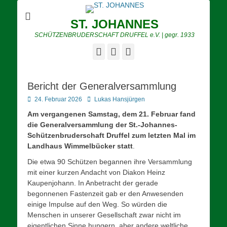
ST. JOHANNES
SCHÜTZENBRUDERSCHAFT DRUFFEL e.V. | gegr. 1933
E-
YouTube
Instagram
Mail
Bericht der Generalversammlung
Posted
Autor
24. Februar 2026
Lukas Hansjürgen
on
Am vergangenen Samstag, dem 21. Februar fand
die Generalversammlung der St.-Johannes-
Schützenbruderschaft Druffel zum letzten Mal im
Landhaus Wimmelbücker statt
.
Die etwa 90 Schützen begannen ihre Versammlung
mit einer kurzen Andacht von Diakon Heinz
Kaupenjohann. In Anbetracht der gerade
begonnenen Fastenzeit gab er den Anwesenden
einige Impulse auf den Weg. So würden die
Menschen in unserer Gesellschaft zwar nicht im
eigentlichen Sinne hungern, aber andere weltliche