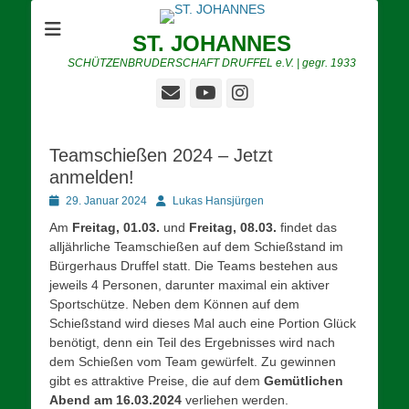
ST. JOHANNES
SCHÜTZENBRUDERSCHAFT DRUFFEL e.V. | gegr. 1933
E-
YouTube
Instagram
Mail
Teamschießen 2024 – Jetzt
anmelden!
Posted
Autor
29. Januar 2024
Lukas Hansjürgen
on
Am
Freitag, 01.03.
und
Freitag, 08.03.
findet das
alljährliche Teamschießen auf dem Schießstand im
Bürgerhaus Druffel statt. Die Teams bestehen aus
jeweils 4 Personen, darunter maximal ein aktiver
Sportschütze. Neben dem Können auf dem
Schießstand wird dieses Mal auch eine Portion Glück
benötigt, denn ein Teil des Ergebnisses wird nach
dem Schießen vom Team gewürfelt. Zu gewinnen
gibt es attraktive Preise, die auf dem
Gemütlichen
Abend am 16.03.2024
verliehen werden.