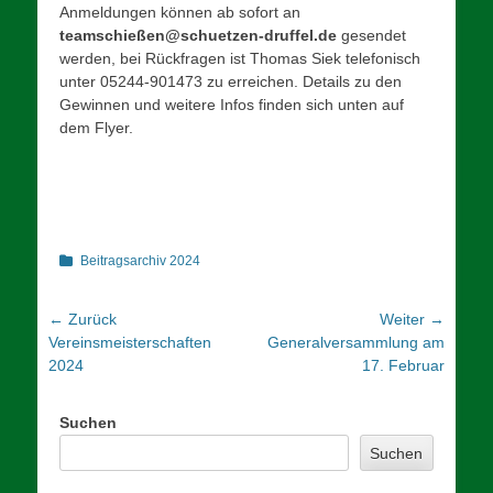
Anmeldungen können ab sofort an
teamschießen@schuetzen-druffel.de
gesendet
werden, bei Rückfragen ist Thomas Siek telefonisch
unter 05244-901473 zu erreichen. Details zu den
Gewinnen und weitere Infos finden sich unten auf
dem Flyer.
Kategorien
Beitragsarchiv 2024
Beitrags-
← Zurück
Weiter →
Vorheriger
Nächster
Vereinsmeisterschaften
Generalversammlung am
Navigation
Beitrag:
Beitrag:
2024
17. Februar
Suchen
Suchen